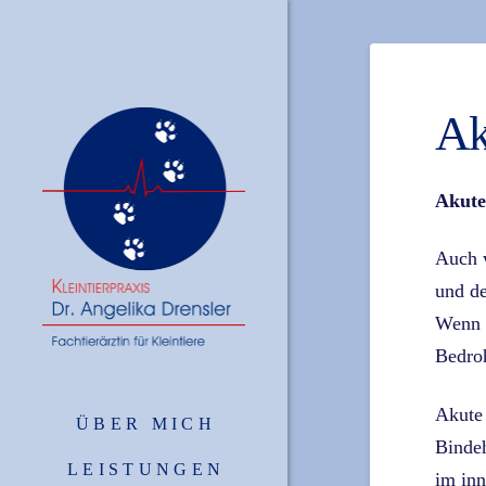
Ak
Akute
Auch w
und de
Wenn d
Bedroh
Akute 
ÜBER MICH
Bindeh
LEISTUNGEN
im inn