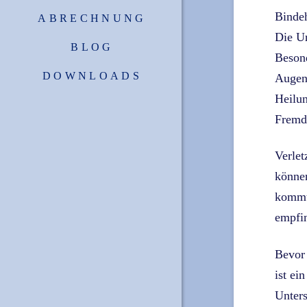
Bindeh
ABRECHNUNG
Die Ur
BLOG
Besond
DOWNLOADS
Augenl
Heilu
Fremdk
Verlet
könne
kommt 
empfin
Bevor 
ist ei
Unter