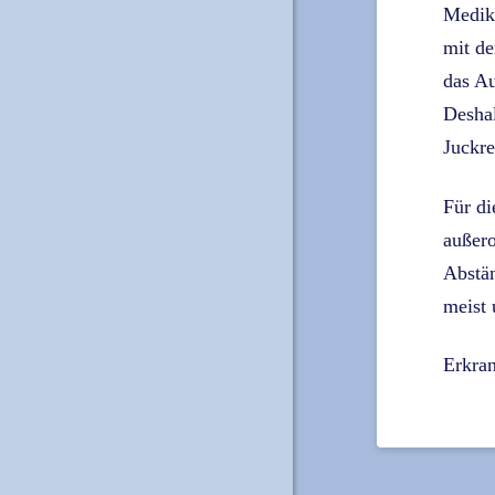
Medika
mit de
das Au
Deshal
Juckre
Für di
außero
Abstän
meist
Erkran