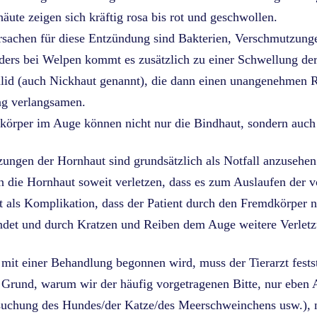
äute zeigen sich kräftig rosa bis rot und geschwollen.
sachen für diese Entzündung sind Bakterien, Verschmutzungen
ers bei Welpen kommt es zusätzlich zu einer Schwellung der
id (auch Nickhaut genannt), die dann einen unangenehmen R
ng verlangsamen.
örper im Auge können nicht nur die Bindhaut, sondern auch
zungen der Hornhaut sind grundsätzlich als Notfall anzusehen.
n die Hornhaut soweit verletzen, dass es zum Auslaufen de
als Komplikation, dass der Patient durch den Fremdkörper n
det und durch Kratzen und Reiben dem Auge weitere Verlet
mit einer Behandlung begonnen wird, muss der Tierarzt festste
n Grund, warum wir der häufig vorgetragenen Bitte, nur eben
suchung des Hundes/der Katze/des Meerschweinchens usw.),