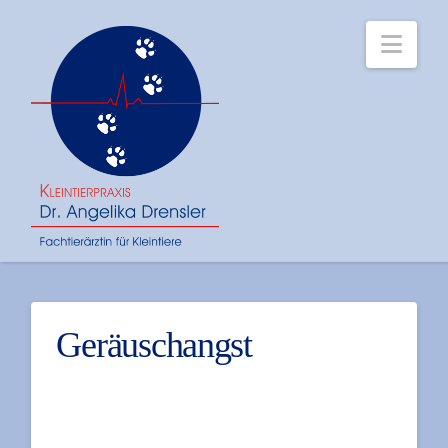
Navi
Geräuschangst