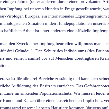
r einigen Jahren (unter anderem durch einen provokanten Arti
chen Impfung bei unseren Hunden in Frage gestellt wurde, war
när-Virologen Europas, ein internationales Expertengremium 
munologischen Situation in den Hundepopulationen unseres Ko
schaftlichen Arbeit ist unter anderem eine offizielle Impfemp
an den Zweck einer Impfung beurteilen will, muss man sich
afür drei Gründe: 1. Den Schutz des Individuums (des Patien
ers und seiner Familie) vor auf Menschen übertragbaren Kra
tion.
erarzt ist für alle drei Bereiche zuständig und kann sich sein
rliche Aufklärung des Besitzers entziehen. Das Gefahrenpoten
ter Linie im sinkenden Populationsschutz. Wir müssen leider 
r Hunde und Katzen über einen ausreichenden Impfschutz ve
mungsgrad unserer liebsten Haustiere kommen übrigens auf ä