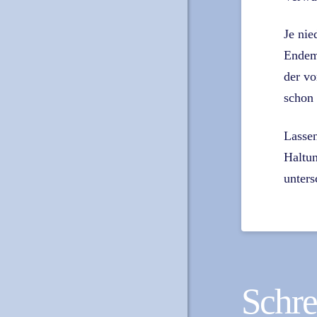
Je nie
Endemi
der vo
schon 
Lassen
Haltun
unters
Schr