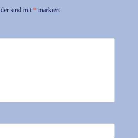
lder sind mit
*
markiert