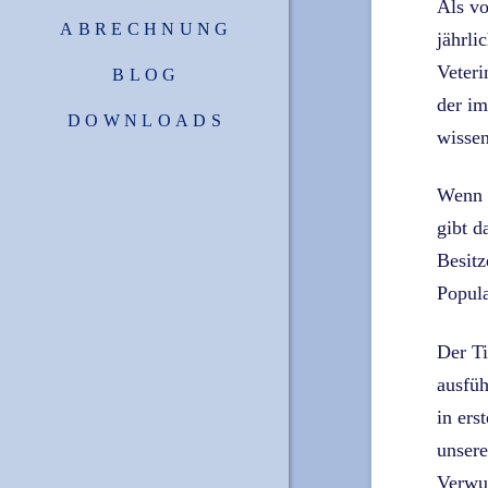
Als vo
ABRECHNUNG
jährli
Veteri
BLOG
der im
DOWNLOADS
wissen
Wenn m
gibt d
Besitz
Popula
Der Ti
ausfüh
in ers
unsere
Verwur