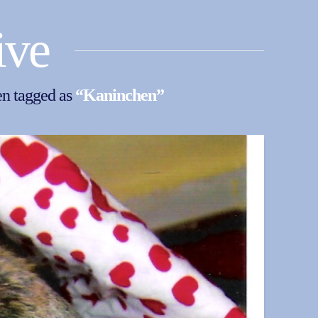
ive
een tagged as
“Kaninchen”