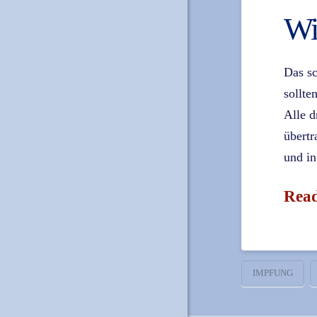
Wi
Das sc
sollt
Alle d
übert
und in
Rea
IMPFUNG