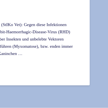
 (StIKo Vet): Gegen diese Infektionen
bbit-Haemorrhagic-Disease-Virus (RHD)
ber Insekten und unbelebte Vektoren
 führen (Myxomatose), bzw. enden immer
 Kaninchen …