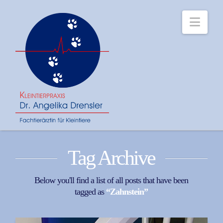
Navi
Tag Archive
Below you'll find a list of all posts that have been
tagged as
“Zahnstein”